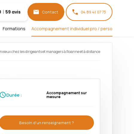
0
59 avis
Contact
04 89 41 07 73
Formations
Accompagnement individuel pro / perso
nxieux chez les dirigeants et managers à Roanne et à distance
Accompagnement sur
chedule
Durée :
mesure
Besoin d'un renseignement ?