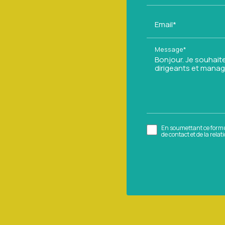
Email*
Message*
En soumettant ce formul
de contact et de la rela