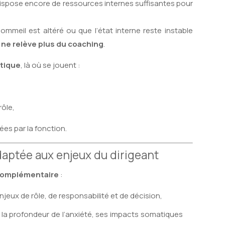
dispose encore de ressources internes suffisantes pour
sommeil est altéré ou que l’état interne reste instable
il ne relève plus du coaching
.
tique
, là où se jouent :
rôle,
es par la fonction.
aptée aux enjeux du dirigeant
complémentaire
:
jeux de rôle, de responsabilité et de décision,
r la profondeur de l’anxiété, ses impacts somatiques