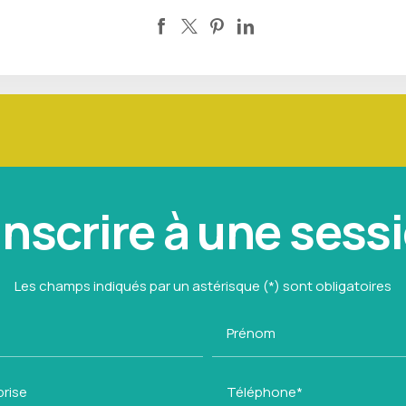
inscrire à une sess
Les champs indiqués par un astérisque (*) sont obligatoires
Prénom
prise
Téléphone*