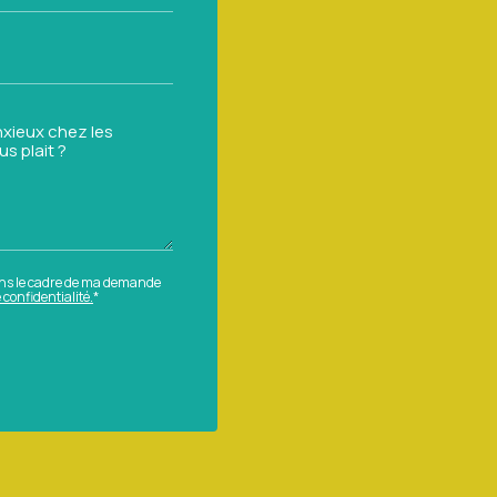
ns le cadre de ma demande
 confidentialité.
*