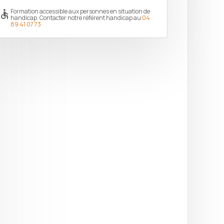
Formation accessible aux personnes en situation de
ccessible
handicap. Contacter notre référent handicap au
04
89 41 07 73